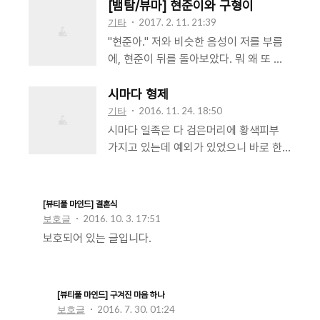
[뱀탐/뷰마] 현준이와 구형이
기타
2017. 2. 11. 21:39
"현준아." 저와 비슷한 음성이 저를 부름
에, 현준이 뒤를 돌아보았다. 뭐 왜 또 무
슨 잔소리를 하시려고? 고깝게 쳐다보니
상대는 너는 또 뭘 그렇게 날을 세우고 그
시마다 형제
러냐며 잔소리하려는 거 아니라고 아이
기타
2016. 11. 24. 18:50
구슬리듯 말했다. "현준이 너 내일 아부지
시마다 일족은 다 검은머리에 황색피부
생신이시라구 그러지 않았어? 근데 이렇
가지고 있는데 예외가 있었으니 바로 한
게 늦게까지 여기 계속 있어두 돼?" 상대,
조의 동생 겐지. 겐지만 녹색머리 하얀 피
구형은 현준과 같은 얼굴로 걱정과 의아
부여서 겐지는 자라면서 은근한 눈초리와
함이 담긴 표정을 지었다. "그 꼬장꼬장한
편애 등을 겪었는데, 그 중 특히 늘 비교
[뷰티풀 마인드] 결혼식
노친네 생일이 나랑 무슨 상관이라고." 어
대상이 되곤 했돈 한조에게 약간의 열등
보호글
2016. 10. 3. 17:51
이없다는 웃음과 함께, 쓰잘데없는 소릴
감을 가지고 자라게 된다. 한조는 그런 동
보호되어 있는 글입니다.
지껄인다며 현준은 술잔을 들었다. 짜증
생이 신경 쓰였다. 생김새가 많이 다르다
스럽게 벌컥벌컥 한 잔을 죄다 비운 그는
해도 가족이기 때문이겠지, 한조는 생각
구형과 놀랍도록 닮았으나 남다른 성질머
했다. 시마다일족의 규칙을 중시하는 아
[뷰티풀 마인드] 구겨진 마음 하나
리나 표정으로 하여금 구형과는 완전 다
버지도 물론 존경하고 따랐지만 그는 어
보호글
2016. 7. 30. 01:24
른 인물임을 새삼 깨달을 수 있게 하였다.
머니도 좋아했으므로, 그러한 어머니가