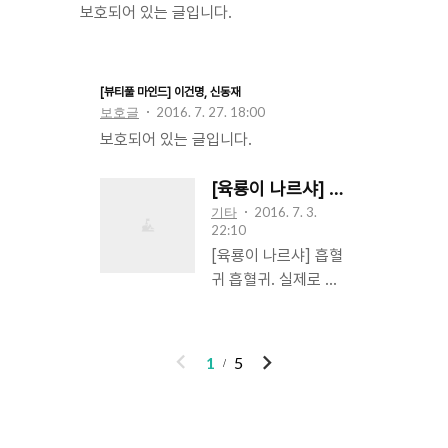
보호되어 있는 글입니다.
구형과 현준은 서로의 얼굴이..
신경 쓰시고 안타까워하는 자신의 동생
겐지에게 눈길이 안 가려야 안 갈 수가 없
었다. 세 살 터울의 겐지는 그래도 꽤 재능
[뷰티풀 마인드] 이건명, 신동재
이 제법 있는 편이었다. 온전한 시마다의
보호글
2016. 7. 27. 18:00
핏줄이 아니라 걱정은 하였으나 제법 어
보호되어 있는 글입니다.
린 나이에 시마다 일족의 용을 각성하기
도 하였..
[육룡이 나르샤] 흡혈귀
기타
2016. 7. 3.
22:10
[육룡이 나르샤] 흡혈
귀 흡혈귀. 실제로 봤
다는 인물은 드물지만
실제로 존재하며, 일
정한 형태가 없이 저
이
다
1
5
들끼리만 교류하며 간
전
음
신히 피가 전해지고
있는 종족 중 하나이
다. 개중에 유일하게