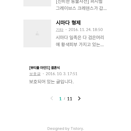
[신비한 동물사전] 퍼시벌
구형과 현준은 서로의 얼굴이..
그레이브스 크레덴스가 갑자
기 움츠러들지 않거나 말을
더듬지 않을 땐, 그가 곧 폭
시마다 형제
주하리란 신호였다. 그레이
기타
2016. 11. 24. 18:50
브스는 마른침을 삼켰다. 그
시마다 일족은 다 검은머리
레이브스의 얼굴을 보고 또
에 황색피부 가지고 있는데
그날 일을 떠올린 것일 테다.
예외가 있었으니 바로 한조
크레덴스 이 소년은 그날 그
의 동생 겐지. 겐지만 녹색머
레이브스가 입었다던 새까만
리 하얀 피부여서 겐지는 자
[뷰티풀 마인드] 결혼식
코트와 지팡이를 보기만 하
라면서 은근한 눈초리와 편
보호글
2016. 10. 3. 17:51
면 늘 불안해했다. 심하면 이
애 등을 겪었는데, 그 중 특
보호되어 있는 글입니다.
렇게 폭주하기까지 했다. 그
히 늘 비교 대상이 되곤 했돈
래서 몰래 나가려던 참이었
한조에게 약간의 열등감을
이
다
1
11
는데. 그레이브스는 황급히
가지고 자라게 된다. 한조는
전
음
입고 있던 까만 코트를 벗고
그런 동생이 신경 쓰였다. 생
지팡이를 내던지듯 놓았다.
김새가 많이 다르다해도 가
저도 모르게 긴장하며 급히
족이기 때문이겠지, 한조는
삼킨 숨을 고르고서, 그레이
생각했다. 시마다일족의 규
인기포스트
Designed by Tistory.