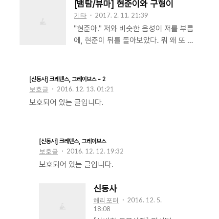
[뱀탐/뷰마] 현준이와 구형이
기타
2017. 2. 11. 21:39
"현준아." 저와 비슷한 음성이 저를 부름
에, 현준이 뒤를 돌아보았다. 뭐 왜 또 무
슨 잔소리를 하시려고? 고깝게 쳐다보니
상대는 너는 또 뭘 그렇게 날을 세우고 그
러냐며 잔소리하려는 거 아니라고 아이
[신동사] 크레덴스, 그레이브스 - 2
구슬리듯 말했다. "현준이 너 내일 아부지
보호글
2016. 12. 13. 01:21
생신이시라구 그러지 않았어? 근데 이렇
보호되어 있는 글입니다.
게 늦게까지 여기 계속 있어두 돼?" 상대,
구형은 현준과 같은 얼굴로 걱정과 의아
함이 담긴 표정을 지었다. "그 꼬장꼬장한
[신동사] 크레덴스, 그레이브스
노친네 생일이 나랑 무슨 상관이라고." 어
보호글
2016. 12. 12. 19:32
이없다는 웃음과 함께, 쓰잘데없는 소릴
보호되어 있는 글입니다.
지껄인다며 현준은 술잔을 들었다. 짜증
스럽게 벌컥벌컥 한 잔을 죄다 비운 그는
신동사
구형과 놀랍도록 닮았으나 남다른 성질머
해리포터
2016. 12. 5.
리나 표정으로 하여금 구형과는 완전 다
18:08
른 인물임을 새삼 깨달을 수 있게 하였다.