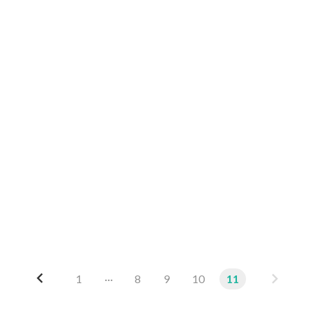
이
다
1
···
8
9
10
11
전
음