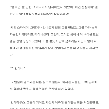
“슬로언. 쓸 만한 그 머리마저 던져버렸나. 잊었어? 여긴 전장이야! 일
반인도 아닌 능력자들과 대치중인 상황이라고!”
카인 스타이거. 그렇게나 만나고자 했던 그를 만났고, 그를 따라 능력
자들간의 전투에도 따라나섰다. 그런데, 그러한 곳에서 이 녀석을 만날
줄은 정말 상상도 못했다. 이를 갈듯 사납게 읊조리는 카인의 말에 뒤
늦게야 정신을 차린 웨슬리가 상대 진영에서 눈을 떼고 서둘러 사과했
다.
“미안하네.”
그 입술이 평소와는 다른 빛으로 물든다. 이제는 다물린, 그의 입새에
서 흘러나왔던 그 음성은 옅은 혼란이 섞여 있었다.
안타리우스. 그들이 기어코 자신의 예측에 들어맞는 짓을 저질렀던 모