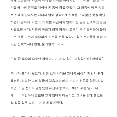
에게 고정된다. 자신이 뭐라 할 처지는 아니지만……. 웨슬리는 곧 다
가올 레나의 공격을 대비해 온 몸에 힘을 주었다. 그 와중에 빠른 속도
로 저에게 달려오는 레나의 발이 정확하게 지뢰를 즈려밟은 것을 확인
하면서 말이다. 카인 그가 제발 지금까지 얻어터진 걸로 만족하고 정신
차렸으면 싶다. 지뢰의 폭음과 함께 엄청난 고통이 몸 이곳저곳에 몰려
드는 것을 느끼며 웨슬리가 스르륵 눈을 감았다. 힘껏 눈꺼풀을 붙잡고
있던 신체의지에 반한, 불가항력이었다.
“‘적’군 웨슬리 슬로언 잡았습니다. 사망 확인, 포획할까요? 아이작.”
레나가 또다시 읊었다. 감정 없이 차가운 그녀의 음성이 카인의 귀에
흘러든다. 멍한 그의 얼굴이 처음으로 레나가 아닌 허공을 향했다. 슬
로언. 조금 전까지 멀쩡했던 자신의 동료가, 그에게 무슨 일이, 대
체……. 허망하게 열렸던 그의 입매가 다물리고, 그녀를 향해 뻗었던
갈 길을 잃은 그의 손이 땅에 떨어졌다.