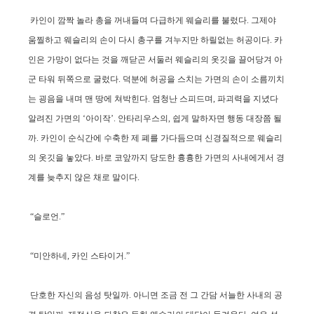
카인이 깜짝 놀라 총을 꺼내들며 다급하게 웨슬리를 불렀다. 그제야
움찔하고 웨슬리의 손이 다시 총구를 겨누지만 하릴없는 허공이다. 카
인은 가망이 없다는 것을 깨닫곤 서둘러 웨슬리의 옷깃을 끌어당겨 아
군 타워 뒤쪽으로 굴렀다. 덕분에 허공을 스치는 가면의 손이 소름끼치
는 굉음을 내며 맨 땅에 쳐박힌다. 엄청난 스피드며, 파괴력을 지녔다
알려진 가면의 ‘아이작’. 안타리우스의, 쉽게 말하자면 행동 대장쯤 될
까. 카인이 순식간에 수축한 제 폐를 가다듬으며 신경질적으로 웨슬리
의 옷깃을 놓았다. 바로 코앞까지 당도한 흉흉한 가면의 사내에게서 경
계를 늦추지 않은 채로 말이다.
“슬로언.”
“미안하네, 카인 스타이거.”
단호한 자신의 음성 탓일까. 아니면 조금 전 그 간담 서늘한 사내의 공