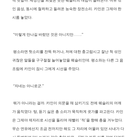
격 탓일까. 제정신을 되찾은 듯한 웨슬리의 대답이 들려온다. 여유 섞
인 음성, 동시에 철컥하고 들려온 능숙한 장전소리. 카인은 그제야 한
시름 놓았다.
“이렇게 만나길 바랐던 것은 아니지만…….”
평소라면 헛소리를 잔뜩 하거나, 저에 대한 충고랍시고 잘난 척 섞인
귀찮은 말들을 구구절절 늘어놓았을 웨슬리인데. 평소와는 다른 그 읊
조림에 카인이 잠시 그에게 시선을 주었다.
“자네는 아니로군.”
뭐가 아니라는 걸까. 카인이 의문을 채 삼키기도 전에 웨슬리의 어깨
가 움직였다. 탕, 듣기 싫은 총 소리가 묵직하게 귓가를 파고든다. 카인
은 그제야 제자리로 시선을 돌리며 재빨리 ‘적’을 향해 총을 겨누었다.
무슨 연유에선지 조금 전까지만 해도 그 자리에 머물러 있던 사내가 다