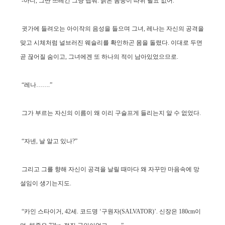
-아니, 그딴 쓰레긴 그냥 냅둬. 늙은 몸뚱이 따위 필요 없어.
귓가에 들려오는 아이작의 음성을 들으며 그녀, 레나는 자신의 공격을
맞고 시체처럼 널브러진 웨슬리를 확인하곤 몸을 돌렸다. 이대로 두면
곧 끊어질 숨이고, 그녀에겐 또 하나의 적이 남아있었으므로.
“레나…….”
그가 부르는 자신의 이름이 왜 이리 구슬프게 들리는지 알 수 없었다.
“자넨, 날 알고 있나?”
그리고 그를 향해 자신이 공격을 날릴 때마다 왜 자꾸만 마음속에 망
설임이 생기는지도.
“카인 스타이거, 42세. 코드명 ‘구원자(SALVATOR)’. 신장은 180cm이