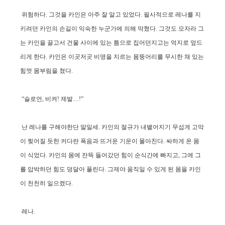
위험하다. 그것을 카인은 아주 잘 알고 있었다. 필사적으로 레나를 지
키려던 카인의 손길이 익숙한 누군가에 의해 막혔다. 그것도 모자라 그
는 카인을 끌고서 건물 사이에 있는 틈으로 집어던지고는 억지로 엎드
리게 한다. 카인은 이곳저곳 비명을 지르는 몸뚱어리를 무시한 채 있는
힘껏 몸부림을 쳤다.
“슬로언, 비켜! 제발…!”
난 레나를 구해야한단 말일세. 카인의 절규가 내뱉어지기 무섭게 고막
이 찢어질 듯한 커다란 폭음과 뜨거운 기운이 몰아친다. 싸하게 온 몸
이 식었다. 카인의 몸에 잔뜩 들어갔던 힘이 순식간에 빠지고, 그에 그
를 압박하던 힘도 덩달아 풀린다. 그제야 움직일 수 있게 된 몸을 카인
이 천천히 일으켰다.
레나.