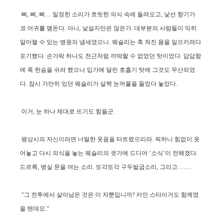
삐, 삐, 삐… 일정한 소리가 흐릿한 의식 속에 들려오고, 낯선 향기가
코 어귀를 맴돈다. 아니, 낯설지만은 않은가. 대부분의 사람들이 익히
알아챌 수 있는 병원의 냄새였으니. 웨슬리는 축 쳐진 몸을 일으키려다
포기했다. 손가락 하나도 천근처럼 까딱할 수 없었던 탓이었다. 답답함
에 푹 한숨을 쉬려 했으나 입가에 달린 호흡기 탓에 그것도 무산되었
다. 잠시 가만히 있던 웨슬리가 살짝 눈꺼풀을 들었다 놓았다.
이거, 눈 하나 제대로 뜨기도 힘들군.
평상시의 자신이라면 너털한 웃음을 터트렸으리라. 픽하니 힘없이 웃
어놓고 다시 의식을 놓는 웨슬리의 귓가에 드디어 ‘소식’이 전해졌다.
드르륵, 병실 문을 여는 소리. 또각또각 구두발굽소리, 그리고…….
“그 전투에서 살아남은 것은 이 자뿐입니까? 카인 스타이거도 함께였
을 텐데요.”