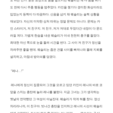
도 하는 건가. 굳은 표정으로 몸을 일으키던 웨슬리는 채 다 몸을 펴기
도 전에 다시 주춤 행동을 멈추었다. 카인을 챙기다 경미한 화상이라도
입었는지 등짝이 다 따끔하다. 신음을 삼키 채 웨슬리는 슬쩍 상황을
재보았다. 자신의 미약한 상처 따위는 정말 문제도 아니다. 문제는 카
인 스타이거, 저 친구지. 저 친구, 저거 저대로 두었다간 내장이 다 문드
러질 게다. 가볍게 한숨을 내쉰 웨슬리가 이내 천천히 총구를 들었다.
최대한 자신 쪽으로 눈을 돌려 시간을 번다. 그 사이 저 친구가 정신을
차려주면 좋을 텐데. 웨슬리는 좁은 건물 사이를 빠져나와 몰래 지뢰를
설치하고, 마침내 방아쇠를 당겼다.
“레나…!”
레나에게 정신이 집중되어 그것을 모르고 있던 카인이 레나의 바로 코
앞을 스치는 총탄에 놀라 레나를 불렀다. 지금 그녀는 그가 생각하는
옛날의 연약했던 그 여성이 아닐진대. 웨슬리가 작게 혀를 찼다. 정신
차리라니까, 이 친구야. 빗나간 총탄을 인지하고 레나의 시선이 웨슬리