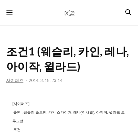
Ⅸ
검
메뉴
Ⅸ談
談
조건1 (웨슬리, 카인, 레나,
아이작, 윌라드)
사이퍼즈
2014. 3. 18. 23:14
[사이퍼즈]
출연 : 웨슬리 슬로언, 카인 스타이거, 레나(이사벨), 아이작, 윌라드 크
루그먼
조건 :
웨슬리가 퇴역하기 전, 참전한 대규모 전쟁에서 많은 부하들을