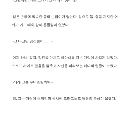
-그렇지만, 나는 그래서 그가 더 걱정이네.-
뻗은 손끝에 익숙한 총의 손잡이가 닿는다. 앞으로 둘. 총을 지지한 어
깨가 여느 때와 같이 흔들림이 없었다.
-그 타고난 냉정함이…….-
이제 하나. 철컥, 장전을 마치고 방아쇠를 쥔 손가락이 차갑게 식었다.
스코프 사이로 걸음을 멈추고 자신을 바라보는 레나의 얼굴이 보였다.
-되레 그를 무너뜨릴까봐.-
탕, 그 손가락이 움직임과 동시에 드라그노프 특유의 총성이 울렸다.