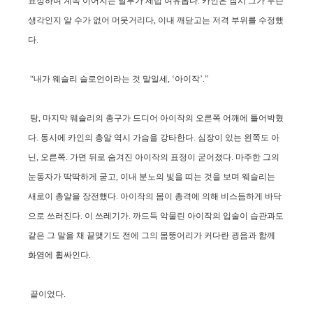
표정하며 계속 이어지는 말투가 제법 여유롭다. 카인은 잠시 그가 무슨
생각인지 알 수가 없어 머뭇거리다, 이내 깨닫고는 저격 부위를 수정했
다.
“내가 웨슬리 슬로언이라는 것 말일세, ‘아이작’.”
탕, 마지막 웨슬리의 총구가 드디어 아이작의 오른쪽 어깨에 틀어박혔
다. 동시에 카인의 총알 역시 가슴을 강타한다. 심장이 있는 왼쪽도 아
닌, 오른쪽. 가면 뒤로 숨겨진 아이작의 표정이 굳어졌다. 마주한 그의
눈동자가 딱딱하게 굳고, 이내 분노의 빛을 띠는 것을 보며 웨슬리는
새로이 총알을 장전했다. 아이작의 몸이 총격에 의해 비스듬하게 바닥
으로 쓰러진다. 이 쓰레기가. 까드득 악물린 아이작의 입술이 습관과도
같은 그 말을 채 끝맺기도 전에 그의 몸뚱어리가 커다란 굉음과 함께
화염에 휩싸인다.
끝이었다.