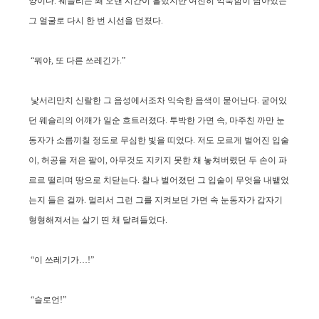
양이다. 웨슬리는 꽤 오랜 시간이 흘렀지만 여전히 익숙함이 남아있는
그 얼굴로 다시 한 번 시선을 던졌다.
“뭐야, 또 다른 쓰레긴가.”
낯서리만치 신랄한 그 음성에서조차 익숙한 음색이 묻어난다. 굳어있
던 웨슬리의 어깨가 일순 흐트러졌다. 투박한 가면 속, 마주친 까만 눈
동자가 소름끼칠 정도로 무심한 빛을 띠었다. 저도 모르게 벌어진 입술
이, 허공을 저은 팔이, 아무것도 지키지 못한 채 놓쳐버렸던 두 손이 파
르르 떨리며 땅으로 치닫는다. 찰나 벌어졌던 그 입술이 무엇을 내뱉었
는지 들은 걸까. 멀리서 그런 그를 지켜보던 가면 속 눈동자가 갑자기
형형해져서는 살기 띤 채 달려들었다.
“이 쓰레기가…!”
“슬로언!”