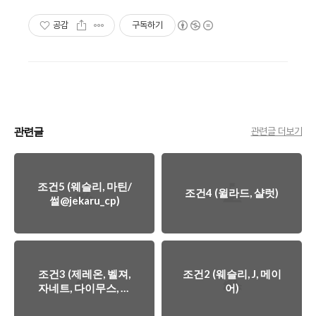
공감
구독하기
관련글
관련글 더보기
조건5 (웨슬리, 마틴/
조건4 (윌라드, 샬럿)
썰@jekaru_cp)
조건3 (제레온, 벨져,
조건2 (웨슬리, J, 메이
자네트, 다이무스, 이
어)
글/썰@jekaru_cp)