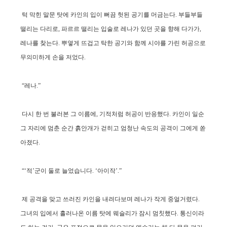
턱 막힌 말문 탓에 카인의 입이 뻐끔 헛된 공기를 머금는다. 부들부들
떨리는 다리로, 파르르 떨리는 입술로 레나가 있던 곳을 향해 다가가,
레나를 찾는다. 뿌옇게 뜨겁고 탁한 공기와 함께 시야를 가린 허공으로
무의미하게 손을 저었다.
“레나.”
다시 한 번 불러본 그 이름에, 기적처럼 허공이 반응했다. 카인이 일순
그 자리에 멈춘 순간 흙안개가 걷히고 엄청난 속도의 공격이 그에게 쏟
아졌다.
“‘적’군이 둘로 늘었습니다. ‘아이작’.”
제 공격을 맞고 쓰러진 카인을 내려다보며 레나가 작게 중얼거렸다.
그녀의 입에서 흘러나온 이름 탓에 웨슬리가 잠시 멈칫했다. 통신이라